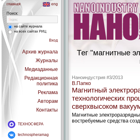
главная
eng
Поиск:
на сайте журнала
на всех сайтах РИЦ
Вход
Тег "магнитные э
Архив журнала
Журналы
Медиаданные
Наноиндустрия #3/2013
Редакционная
В.Папко
политика
Магнитный электрор
Реклама
технологических про
Авторам
сверхвысоком вакуу
Контакты
Магнитные электроразрядны
востребуемые средства созд
ТЕХНОСФЕРА
technospheramag