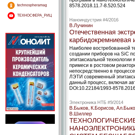
8578.2018.11.7-8.520.524
technospheramag
ТЕХНОСФЕРА_РИЦ
Наноиндустрия #4/2016
В.Лучинин
Отечественная экст
карбидокремниевая 
Наиболее востребованной т
создании приборов на SiC 
эпитаксиальной технологии 
примеси в ростовом реакторе
непосредственно в процессе
ЛЭТИ современный эпитакси
данный процесс, включая ав
DOI:10.22184/1993-8578.2016
Электроника НТБ #9/2014
В.Быков, К.Борисов, Ал.Быко
В.Шиллер
ТЕХНОЛОГИЧЕСКИ
НАНОЭЛЕКТРОНИК