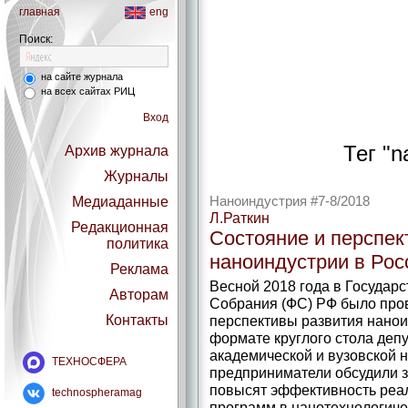
главная
eng
Поиск:
на сайте журнала
на всех сайтах РИЦ
Вход
Тег "n
Архив журнала
Журналы
Медиаданные
Наноиндустрия #7-8/2018
Л.Раткин
Редакционная
Состояние и перспек
политика
наноиндустрии в Ро
Реклама
Весной 2018 года в Государ
Авторам
Собрания (ФС) РФ было про
Контакты
перспективы развития нанои
формате круглого стола деп
академической и вузовской 
ТЕХНОСФЕРА
предприниматели обсудили 
повысят эффективность реа
technospheramag
программ в нанотехнологиче