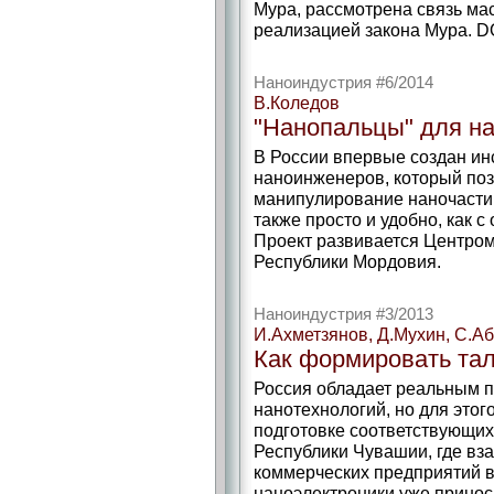
Мура, рассмотрена связь м
реализацией закона Мура. DO
Наноиндустрия #6/2014
В.Коледов
"Нанопальцы" для н
В России впервые создан ин
наноинженеров, который по
манипулирование наночасти
также просто и удобно, как 
Проект развивается Центро
Республики Мордовия.
Наноиндустрия #3/2013
И.Ахметзянов, Д.Мухин, С.А
Как формировать та
Россия обладает реальным 
нанотехнологий, но для это
подготовке соответствующих 
Республики Чувашии, где вз
коммерческих предприятий в
наноэлектроники уже принос