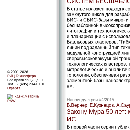
СИСТЕМ БЕСШАБЛ
В статье изложен подход к 
замкнутого цикла для разра
БИС- и СБИС-базы микро- и
бесшаблонной высокопроизв
литографии и технологическ
и планаризации с использов
Ваальсовых кластеров. "Гибк
линии под заданный тип тех
модульной конструкцией лин
сверхвысоковакуумной тран
технологических кластеров,
метрологические и аналитич
© 2001-2026
топологии, обеспечивая раз
РИЦ Техносфера
элементной базы наноэлектр
Все права защищены
Тел. +7 (495) 234-0110
нм.
Оферта
Наноиндустрия #4/2015
R&W
В.Вернер, Е.Кузнецов, А.Сау
Закону Мура 50 лет:
ИС
В первой части серии публи