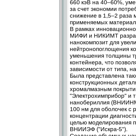
660 кэВ на 40–60%, ум
за счет экономии потре
снижение в 1,5–2 раза
применяемых материал
В рамках инновационн
МИФИ и НИКИМТ разра
нанокомпозит для увел
нейтронопоглощения ко
уменьшения толщины т
контейнера, что позволя
зависимости от типа, н
Была представлена та
конструкционных детал
хромалмазным покрыти
"Электрохимприбор" и 
нанобериллия (ВНИИНМ
100 нм для оболочек с 
концентрации диагности
целью моделирования п
ВНИИЭФ ("Искра-5").
Создание объемных на