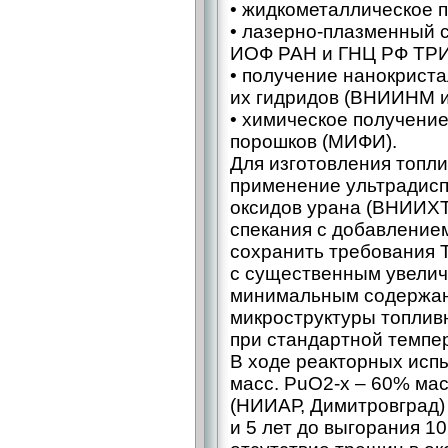
• жидкометаллическое 
• лазерно-плазменный 
ИОФ РАН и ГНЦ РФ ТР
• получение нанокрист
их гидридов (ВНИИНМ им
• химическое получени
порошков (МИФИ).
Для изготовления топл
применение ультрадис
оксидов урана (ВНИИХТ
спекания с добавление
сохранить требования Т
с существенным увелич
минимальным содержан
микроструктуры топлив
при стандартной темпер
В ходе реакторных исп
масс. PuO2-x – 60% ма
(НИИАР, Димитровград)
и 5 лет до выгорания 1