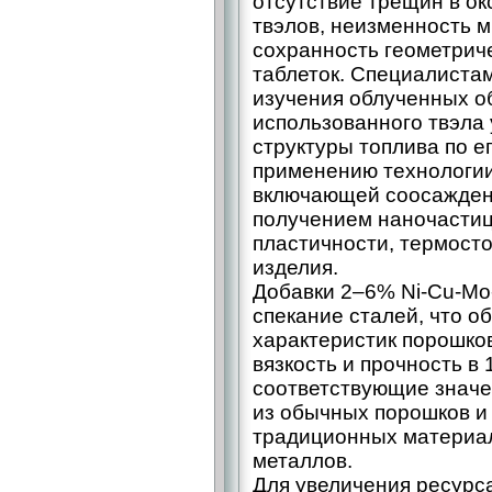
отсутствие трещин в ок
твэлов, неизменность м
сохранность геометрич
таблеток. Специалистам
изучения облученных о
использованного твэла
структуры топлива по е
применению технологии
включающей соосаждени
получением наночастиц
пластичности, термосто
изделия.
Добавки 2–6% Ni-Cu-Mo
спекание сталей, что о
характеристик порошко
вязкость и прочность в
соответствующие значе
из обычных порошков и
традиционных материал
металлов.
Для увеличения ресурс