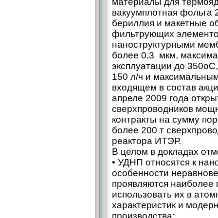
материалы для термояд
вакуумплотная фольга 2
бериллия и макетные о
фильтрующих элементо
наноструктурными мемб
более 0,3 мкм, максим
эксплуатации до 350оС
150 л/ч и максимальны
входящем в состав акц
апреле 2009 года откры
сверхпроводников мощн
контракты на сумму пор
более 200 т сверхпров
реактора ИТЭР.
В целом в докладах отм
• УДНП относятся к нан
особенности неравнове
проявляются наиболее п
использовать их в атом
характеристик и модер
производства;