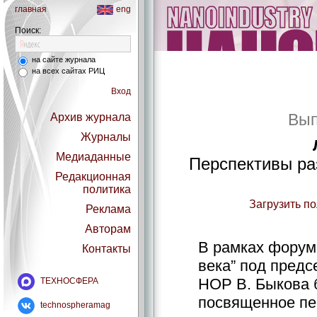
главная
eng
Поиск:
на сайте журнала
на всех сайтах РИЦ
Вход
Вып
Архив журнала
Журналы
Медиаданные
Перспективы ра
Редакционная
политика
Загрузить п
Реклама
Авторам
В рамках форум
Контакты
века” под пред
НОР В. Быкова 
ТЕХНОСФЕРА
посвященное пе
technospheramag