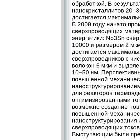
обработкой. В результа
нанокристаллитов 20–3
достигается максимальн
В 2009 году начато пр
сверхпроводящих мате
энергетики: Nb3Sn свер
10000 и размером 2 мкм
достигается максимальн
сверхпроводников с чи
волокон 6 мкм и выделе
10–50 нм. Перспективн
повышенной механическ
наноструктурирование
для реакторов термояде
оптимизированными ток
возможно создание нов
повышенной механическ
наноструктурирования 
сверхпроводящих токов 
Выступающим были пре