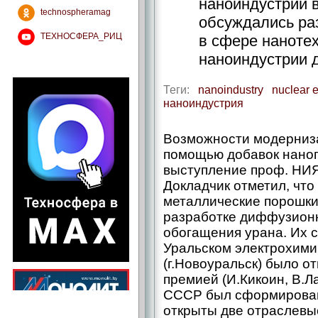
наноиндустрии в
technospheramag
обсуждались ра
ТЕХНОСФЕРА_РИЦ
в сфере нанотех
наноиндустрии д
Теги:
nanoindustry
nuclear 
наноиндустрия
Возможности модерниз
помощью добавок нано
выступление проф. НИ
Докладчик отметил, чт
металлические порошки
разработке диффузионн
обогащения урана. Их 
Уральском электрохими
(г.Новоуральск) было о
премией (И.Кикоин, В.Л
СССР был сформирован
открыты две отраслевы