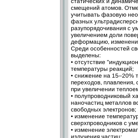
статических и динамич
смещений атомов. Отме
учитывать фазовую неод
фазных ультрадисперсн
разупорядочивания с у
увеличением доли пове
деформацию, изменение
Среди особенностей св
выделены:
• отсутствие "индукцио
температуры реакций;
• снижение на 15–20% 
переходов, плавления,
при увеличении теплое
• полупроводниковый х
наночастиц металлов в
свободных электронов;
• изменение температу
сверхпроводников с ум
• изменение электрома
излучения частиц;