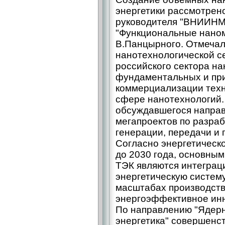
энергетики рассмотрено
руководителя "ВНИИНМ
"Функциональные нанома
В.Панцырного. Отмечал
нанотехнологической с
российского сектора н
фундаментальных и пр
коммерциализации техно
сфере нанотехнологий.
обсуждавшегося направ
мегапроектов по разра
генерации, передачи и 
Согласно энергетическо
до 2030 года, основным
ТЭК являются интеграц
энергетическую систему
масштабах производств
энергоэффективное инн
По направлению "Ядерн
энергетика" совершенс