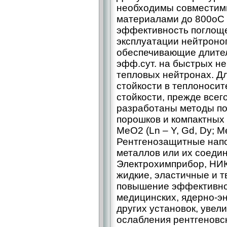
необходимы совместим
материалами до 800оС
эффективность поглоще
эксплуатации нейтрон
обеспечивающие длител
эфф.сут. на быстрых не
тепловых нейтронах. Д
стойкости в теплоноси
стойкости, прежде всег
разработаны методы по
порошков и компактных
MeO2 (Ln – Y, Gd, Dy; Me –
Рентгенозащитные нап
металлов или их соедин
Электрохимприбор, НИ
жидкие, эластичные и 
повышение эффективно
медицинских, ядерно-эн
других установок, уве
ослабления рентгеновск