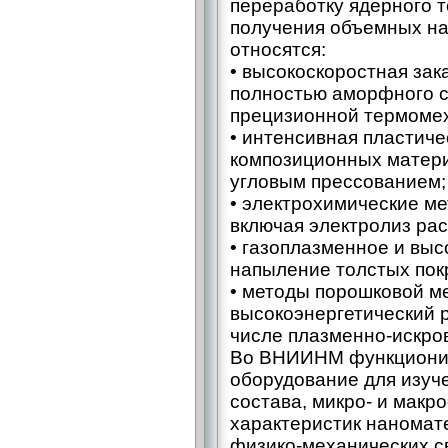
переработку ядерного т
получения объемных на
относятся:
• высокоскоростная зак
полностью аморфного 
прецизионной термомех
• интенсивная пластич
композиционных матер
угловым прессованием;
• электрохимические м
включая электролиз рас
• газоплазменное и вы
напыление толстых пок
• методы порошковой м
высокоэнергетический р
числе плазменно-искро
Во ВНИИНМ функционир
оборудование для изуч
состава, микро- и макр
характеристик наномат
физико-механических св