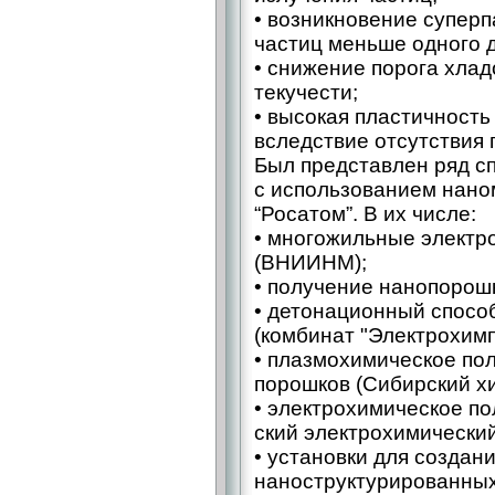
• возникновение супер
частиц меньше одного 
• снижение порога хла
текучести;
• высокая пластичность
вследствие отсутствия 
Был представлен ряд с
с использованием нано
“Росатом”. В их числе:
• многожильные электр
(ВНИИНМ);
• получение нанопорош
• детонационный спосо
(комбинат "Электрохимп
• плазмохимическое по
порошков (Сибирский х
• электрохимическое п
ский электрохимический
• установки для создан
наноструктурированных