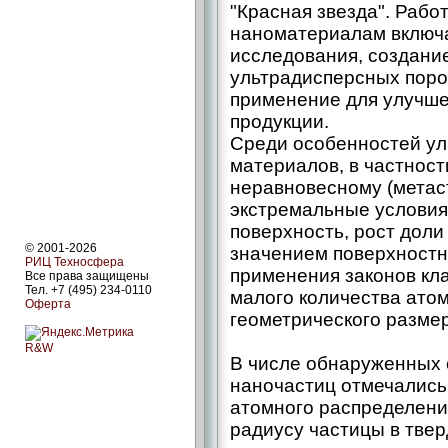
"Красная звезда". Раб
наноматериалам включ
исследования, создани
ультрадисперсных порош
применение для улучше
продукции.
Среди особенностей ул
материалов, в частнос
неравновесному (метас
экстремальные условия 
поверхность, рост дол
© 2001-2026
значением поверхностн
РИЦ Техносфера
применения законов кл
Все права защищены
Тел. +7 (495) 234-0110
малого количества атом
Оферта
геометрического размера
R&W
В числе обнаруженных 
наночастиц отмечались
атомного распределени
радиусу частицы в тве