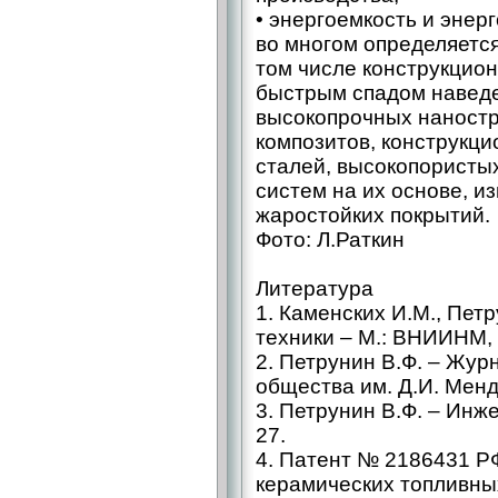
• энергоемкость и эне
во многом определяетс
том числе конструкцио
быстрым спадом наведе
высокопрочных наност
композитов, конструкц
сталей, высокопористы
систем на их основе, из
жаростойких покрытий.
Фото: Л.Раткин
Литература
1. Каменских И.М., Пет
техники – М.: ВНИИНМ, 
2. Петрунин В.Ф. – Жур
общества им. Д.И. Менде
3. Петрунин В.Ф. – Инже
27.
4. Патент № 2186431 РФ
керамических топливных