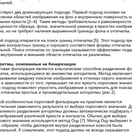
оналей.
ствуют два доминирующих подхода. Первый подход основан на
елении областей изображения на фон и внутреннюю поверхность н
ании яркости [2–4]. Такие методы требовательны к равномерности
щенности образца, фона, значительной разнице в яркостях изобра
на, но не требуют наличия выраженной границы фона и отпечатка.
й подход опирается на поиск границ отпечатка [5]. Этот подход тр
чия контрастных границ и хорошего соответствия формы отпечатка
ьной. Поиск отпечатка по границам оказывает­ся эффективен тогда
 внутренние и внешние области отпечатка не различимы.
ритмы, основанные на бинаризации
говая фильтрация является классическим способом разделения ф
чатка, использующимся во множестве алгоритмов. Метод заключает
ваивании каждому пикселю изображения в оттенках серого значени
 в зависимости от того, превышает ли его яркость пороговое значе
й подход позволяет упростить изображение и применить для поиска
 отпечатка простые и производительные алгоритмы (рис.2).
ой особенностью пороговой фильтрации на практике является
тельная зависимость результата от выбора порогового значения. Д
млемого разделения алгоритмы должны автоматически подбирать 
изображений различной яркости и контраста. Обычно для выбора
ового значения используется метод Оцу [7]. Метод Оцу выбирает п
м образом, чтобы дисперсия внутри разделенных классов была
альной. К сожалению, этот подход далеко не всегда оказывается