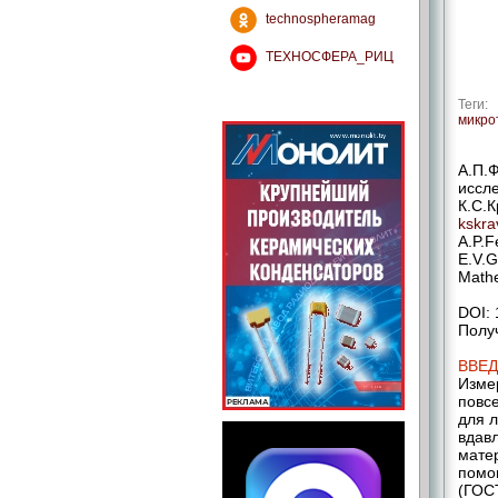
technospheramag
ТЕХНОСФЕРА_РИЦ
Теги:
микро
А.П.Ф
иссле
К.С.К
kskr
A.P.F
E.V.G
Mathe
DOI: 
Получ
ВВЕ
Измер
повс
для 
вдав
мате
помо
(ГОСТ