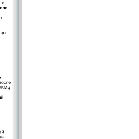
 к
 или
т
ицы
о
после
рАЖМц
ый
ей
ны