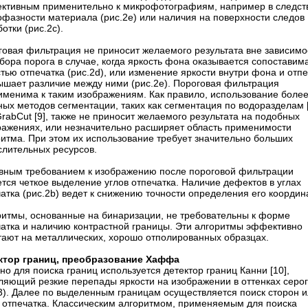
ктивным применительно к микрофотографиям, например в следст
офазности материала (рис.2e) или наличия на поверхности следов
отки (рис.2c).
говая фильтрация не приносит желаемого результата вне зависимо
бора порога в случае, когда яркость фона оказывает­ся сопоставим
тью отпечатка (рис.2d), или изменение яркости внутри фона и отпе
ышает различие между ними (рис.2e). Пороговая фильтрация
именима к таким изображениям. Как правило, использование боле
ых методов сегментации, таких как сегментация по водоразделам [
rabCut [9], также не приносит желаемого результата на подобных
ражениях, или незначительно расширяет область применимости
ритма. При этом их использование требует значительно больших
слительных ресурсов.
вным требованием к изображению после пороговой фильтрации
тся четкое выделение углов отпечатка. Наличие дефектов в углах
атка (рис.2b) ведет к снижению точности определения его координа
ритмы, основанные на бинаризации, не требовательны к форме
чатка и наличию контрастной границы. Эти алгоритмы эффективно
тают на металлических, хорошо отполированных образцах.
ктор границ, преобразование Хаффа
о для поиска границ используется детектор границ Кaнни [10],
ляющий резкие перепады яркости на изображении в оттенках серо
.3). Далее по выделенным границам осуществляется поиск сторон 
в отпечатка. Классическим алгоритмом, применяемым для поиска