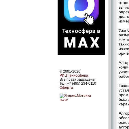
отно
вычис
опре
диаг
изме
Уже 
разм
компь
таких
изве
ориг
Алго
коли
© 2001-2026
учас
РИЦ Техносфера
рабо
Все права защищены
Тел. +7 (495) 234-0110
Такж
Оферта
уста
пром
быст
R&W
хара
Алго
обла
осно
алго