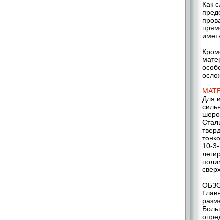
Как с
преде
прова
прям
имет
Кром
мате
особ
осло
МАТ
Для 
силь
шеро
Сталь
твер
тонко
10-3-
леги
полим
свер
ОБЗО
Глав
разме
Боль
опре