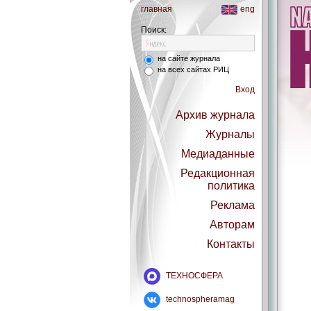
главная
eng
Поиск:
на сайте журнала
на всех сайтах РИЦ
Вход
Архив журнала
Журналы
Медиаданные
Редакционная
политика
Реклама
Авторам
Контакты
ТЕХНОСФЕРА
technospheramag