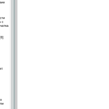
вие
сти
а с
чатка
е
8]
т.
го
или