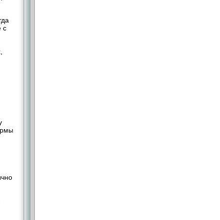
гда
 с
,
у
ормы
ычно
­