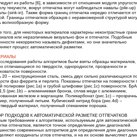
ледует из работы [6], в зависимости от отношения модуля упругости
лу текучести, вокруг отпечатка могут наблюдаться навалы (pile-up)
лы (sink-in). Также форма границ отпечатка нередко отличается от
ой. Границы отпечатков образцов с неравномерной структурой могу
ь волнообразную форму.
е того, для некоторых материалов характерны неконтрастные гран
риалов или неразличимые визуально фон и отпечаток. Подобные
енности некорректно называть дефектами, но они значительно
жняют процесс автоматической разметки.
ЕРИАЛЫ
исследования работы алгоритмов были взяты образцы материалов,
но отличающиеся по твердости, однородности, прозрачности и
ховатости поверхности.
 20 – конструкционная сталь, смесь двух сильно различающихся п
дости фаз феррита и перлита. Показаны отпечатки на поверхности 
й полировки (рис.1а) и грубой шлифовки (рис.1c) поверхности. Б
1,5 (рис.1b) – алюминиевая бронза, сплав меди с алюминием,
рованная железом и марганцем. Поликарбонат (рис.1c) – прозрачн
ер, полученный литьем. Кубический нитрид бора (рис.4d) –
хтвердый материал, полученный спеканием порошка.
Р ПОДХОДОВ К АВТОМАТИЧЕСКОЙ РАЗМЕТКЕ ОТПЕЧАТКОВ
ным требованием к алгоритмам, используемым для автоматической
тки отпечатков, является точное определение длин диагоналей.
шинство современных алгоритмов для определения длин диагонал
деляют координаты углов отпечатка, и на их основе вычисляют дли