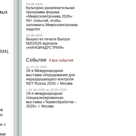
03.08.2026
Культурно развлекательная
мых
программа форума
«Микроэлектроника 2026»:
50+ событий, чтобы
запомнить Микроэлектронику
надолго
03.08.2026
Вышел из печати Выпуск
№5/2026 журнала
«НАНОИНДУСТРИЯ»
934),
События
//
все события
до 21.10.2026
26-я Международная
выставка оборудования для
неразрушающего контроля
NDT Russia 2026. г. Москва
c 16.09.2026 до 18.09.2026
19-я международная
специализированная
выставка «Термообработка –
2026». г. Москва
ов
во
а с
м
как