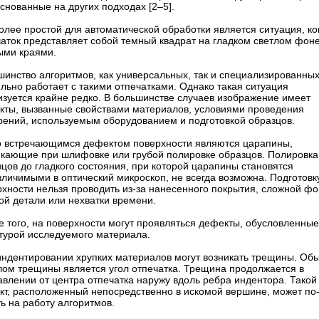
снованные на других подходах [2–5].
лее простой для автоматической обработки является ситуация, ко
чаток представляет собой темный квадрат на гладком светлом фоне
ыми краями.
инство алгоритмов, как универсальных, так и специализированных
льно работает с такими отпечатками. Однако такая ситуация
изуется крайне редко. В большинстве случаев изображение имеет
кты, вызванные свойствами материалов, условиями проведения
рений, используемым оборудованием и подготовкой образцов.
о встречающимся дефектом поверхности являются царапины,
икающие при шлифовке или грубой полировке образцов. Полировка
цов до гладкого состояния, при которой царапины становятся
личимыми в оптический микроскоп, не всегда возможна. Подготовк
рхности нельзя проводить из-за нанесенного покрытия, сложной ф
ой детали или нехватки времени.
е того, на поверхности могут проявляться дефекты, обусловленные
ктурой исследуемого материала.
индентировании хрупких материалов могут возникать трещины. Об
лом трещины является угол отпечатка. Трещина продолжается в
влении от центра отпечатка наружу вдоль ребра индентора. Такой
кт, расположенный непосредственно в искомой вершине, может по
ь на работу алгоритмов.