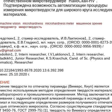
отечественном микротвердомере "НаноСкан-HV".
Подтверждена возможность автоматизации процедуры
измерения микротвердости для широкого круга исследуе
материалов.
machine vision
microhardness
microhardness meter
машинное зрение
твердометр
микротвердость
едоткин1, 2, стажер-исследователь, И.В.Лактионов1, 2, стажер-
дователь, Е.В.Гладких1, мл. науч. сотр., (ORCID: 0000-0001-8273-3
равчук1, к.ф.-м.н., науч. сотр., (ORCID: 0000-0002-9956-9939) /
av@gmail.com
edotkin1, 2, Intern researcher, I.V.Laktionov1, 2, Intern researcher,
ladkikh1, Junior Researcher, K.S.Kravchuk, Cand. of Sc. (Physics and
matics), Researcher
10.22184/1993-8578.2020.13.6.392.398
ено: 25.10.2020 г.
ДЕНИЕ
ение твердости по отпечатку пирамиды (Виккерс, Кнуп) является
еместно используе­мым методом определения твердости материал
лабораторного и промышленного применения. Метод заключается 
ливании с заданной нагрузкой алмазной пирамиды в исследуемый
риал и последующем определении размеров получаемого отпечатк
щью оптического микроскопа. Согласно существующим стандарта
 9450-76, ГОСТ 2999-75) [1], твердость по Виккерсу определяется 