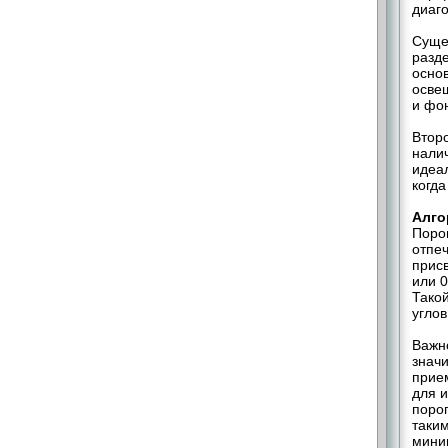
диаг
Суще
разд
основ
осве
и фо
Второ
нали
идеал
когда
Алго
Поро
отпе
прис
или 0
Тако
углов
Важн
значи
прие
для 
порог
таки
миним