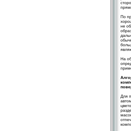
стор
прям
По п
хоро
не об
образ
даль
обычн
боль
явля
На об
опред
прим
Алго
комп
пове
Для 
авто
цвето
разд
масо
отпе
компо