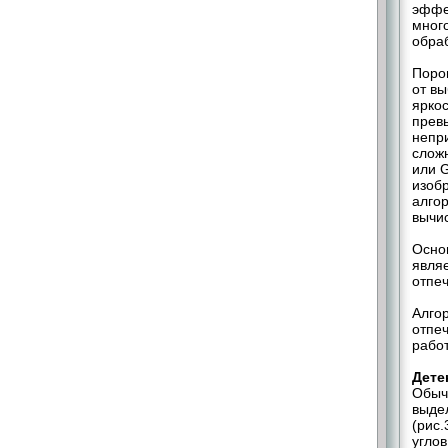
эффе
мног
обраб
Поро
от вы
яркос
прев
непр
сложн
или G
изоб
алго
вычи
Осно
являе
отпеч
Алго
отпе
рабо
Дете
Обычн
выде
(рис
угло