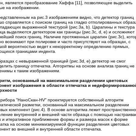
он, является преобразование Хаффа [11], позволяющее выделить
ые на изображении.
редставленным на рис.3 изображениям видно, что детектор границ
шо справляется с поиском границ на гладко отполированных образ
ладающих выраженной текстурой (рис.3a, b). Царапины и текстура
ца выделяются детектором как границы (рис.3с, d, e) и осложняют
нейший поиск границ. Наличие протяженных царапин (рис.3с), кот
о возникают при полировке и часто присутствуют на образцах, с
шой вероят­ностью ведет к некорректному определению прямых,
ющихся границами индента.
разцах с невыраженной границей (рис.3d, e) детектор не смог
елить границу отпечатка. Алгоритмы на основе анализа границ не
енимы к таким изображениям.
ритм, основанный на максимальном разделении цветовых
онент изображения в области отпечатка и недеформированно
рхности
прибора "НаноСкан-HV" проектируется собственный алгоритм
матической разметки, основанный на максимальном разделении
вых компонент (рис.4). В основе алгоритма лежит пространственн
еление внутренней и внешней части образца с помощью настраив
к и итеративное приближение формы и размера масок к форме
чатка на основе минимизируемой функции разделения цветовых
нент во внешней и внутренней области отпечатка.