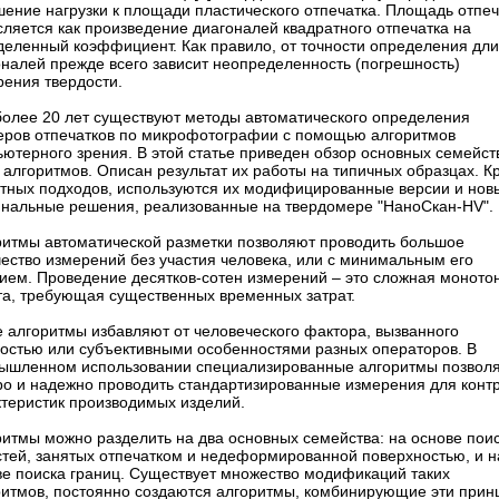
шение нагрузки к площади пластического отпечатка. Площадь отпеч
ляется как произведение диагоналей квадратного отпечатка на
деленный коэффициент. Как правило, от точности определения дл
оналей прежде всего зависит неопределенность (погрешность)
рения твердости.
более 20 лет существуют методы автоматического определения
еров отпечатков по микрофотографии с помощью алгоритмов
ютерного зрения. В этой статье приведен обзор основных семейст
 алгоритмов. Описан результат их работы на типичных образцах. К
стных подходов, используются их модифицированные версии и нов
инальные решения, реализованные на твердомере "НаноСкан-HV".
ритмы автоматической разметки позволяют проводить большое
чество измерений без участия человека, или с минимальным его
тием. Проведение десятков-сотен измерений – это сложная моното
та, требующая существенных временных затрат.
е алгоритмы избавляют от человеческого фактора, вызванного
лостью или субъективными особенностями разных операторов. В
ышленном использовании специализированные алгоритмы позвол
ро и надежно проводить стандартизированные измерения для конт
ктеристик производимых изделий.
ритмы можно разделить на два основных семейства: на основе пои
стей, занятых отпечатком и недеформированной поверхностью, и н
ве поиска границ. Существует множество модификаций таких
ритмов, постоянно создают­ся алгоритмы, комбинирующие эти при