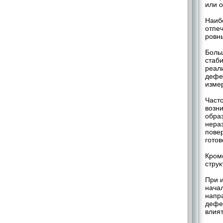
или о
Наибо
отпе
ровн
Больш
стаби
реал
дефе
изме
Част
возн
образ
нераз
пове
готов
Кром
стру
При 
нача
напра
дефе
влият