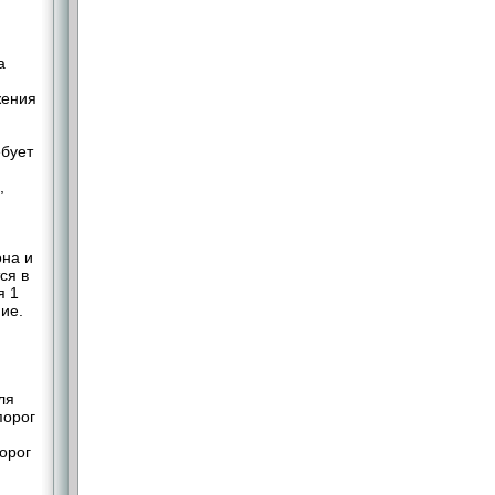
а
жения
ебует
,
она и
ся в
я 1
ние.
ля
порог
орог