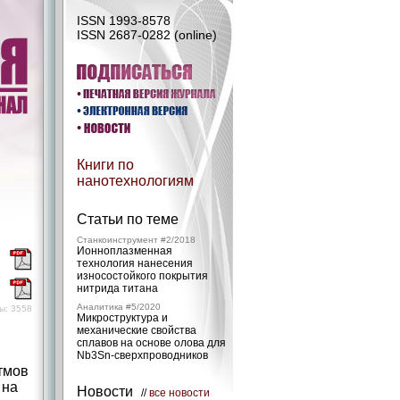
ISSN 1993-8578
ISSN 2687-0282 (online)
Книги по
нанотехнологиям
я
Статьи по теме
Станкоинструмент #2/2018
Ионноплазменная
)
технология нанесения
износостойкого покрытия
)
нитрида титана
Аналитика #5/2020
ы: 3558
Микроструктура и
механические свой­ства
сплавов на основе олова для
Nb3Sn-сверхпроводников
тмов
 на
Новости
//
все новости