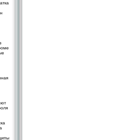
атка
ин
в
роме
ые
нная
яют
роля
ска
а
нципы